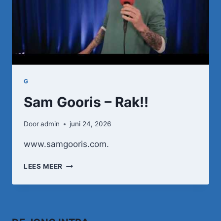
G
Sam Gooris – Rak!!
Door
admin
juni 24, 2026
www.samgooris.com.
SAM
LEES MEER
GOORIS
–
RAK!!