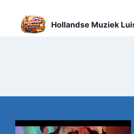
Doorgaan
naar
inhoud
Hollandse Muziek Lui