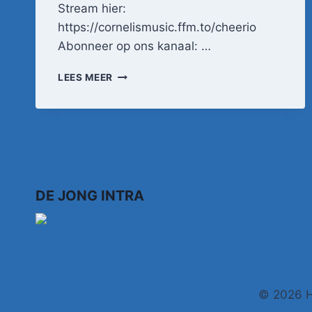
Stream hier:
https://cornelismusic.ffm.to/cheerio
Abonneer op ons kanaal: …
JUSTEN
LEES MEER
DE
WILDT
–
CHEERIO
(OFFICIËLE
VIDEOCLIP)
DE JONG INTRA
© 2026 H