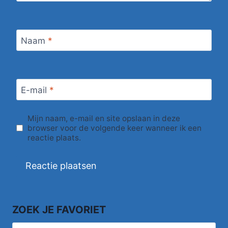
Naam
*
E-mail
*
Mijn naam, e-mail en site opslaan in deze
browser voor de volgende keer wanneer ik een
reactie plaats.
ZOEK JE FAVORIET