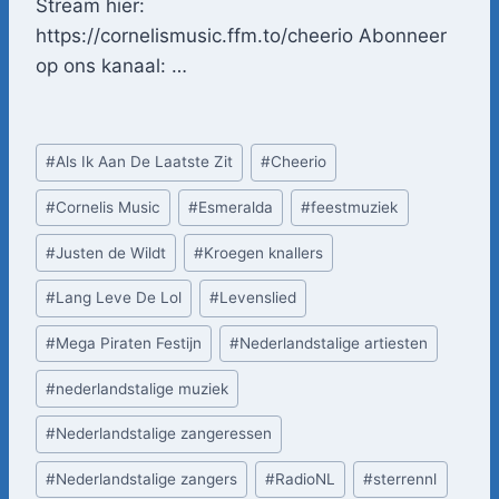
Stream hier:
https://cornelismusic.ffm.to/cheerio Abonneer
op ons kanaal: …
Bericht
#
Als Ik Aan De Laatste Zit
#
Cheerio
tags:
#
Cornelis Music
#
Esmeralda
#
feestmuziek
#
Justen de Wildt
#
Kroegen knallers
#
Lang Leve De Lol
#
Levenslied
#
Mega Piraten Festijn
#
Nederlandstalige artiesten
#
nederlandstalige muziek
#
Nederlandstalige zangeressen
#
Nederlandstalige zangers
#
RadioNL
#
sterrennl