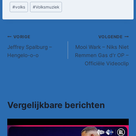
#
volks
#
Volksmuziek
Bericht
VORIGE
VOLGENDE
Jeffrey Spalburg –
Mooi Wark – Niks Niet
navigatie
Hengelo-o-o
Remmen Gas d'r OP –
Officiële Videoclip
Vergelijkbare berichten