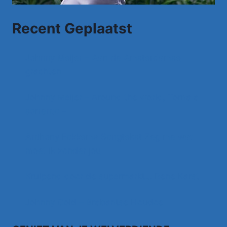
Recent Geplaatst
Johnny Meijer – Aan de Amsterdamse
grachten
Johnny Meijer – Around the world, Torna a
sorrento –
Anthony Fokkema Songtekst Zeg me wat
moet ik zonder jou
Kruipend door de supermarkt… Rene Karst
Johnny Gold – Brabantse Houdoe