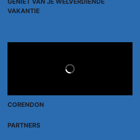
GENIET VAN JE WELVERDIENDE
VAKANTIE
TUI.NL
LAST MINUTES
CORENDON
PARTNERS
Bezoek fairdealonline.nl