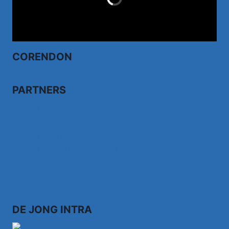
CORENDON
PARTNERS
Bezoek fairdealonline.nl
Bezoek topvoordeeltjes.nl/
Bezoek 123ledstore.nl
Bezoek 123nubestellen.nl
DE JONG INTRA