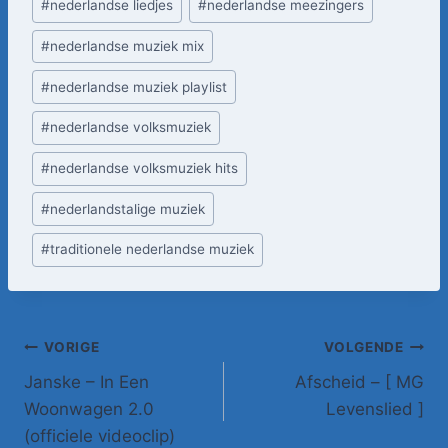
#
nederlandse liedjes
#
nederlandse meezingers
#
nederlandse muziek mix
#
nederlandse muziek playlist
#
nederlandse volksmuziek
#
nederlandse volksmuziek hits
#
nederlandstalige muziek
#
traditionele nederlandse muziek
Bericht
VORIGE
VOLGENDE
Janske – In Een
Afscheid – [ MG
navigatie
Woonwagen 2.0
Levenslied ]
(officiele videoclip)