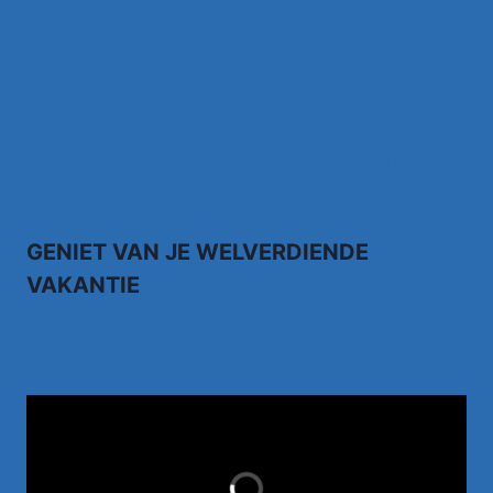
(Officiële Video)
Johnny Meijer – Aan de Amsterdamse
grachten
Johnny Meijer – Around the world, Torna a
sorrento –
GENIET VAN JE WELVERDIENDE
VAKANTIE
TUI.NL
LAST MINUTES