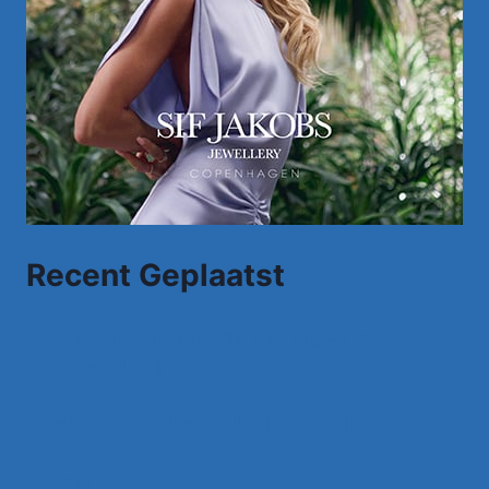
Recent Geplaatst
Kom Niet Als Ik In Mijn Kist Lig – [ MG
Levenslied ]
Het Worstenlied ( officiele videoclip )
Jannes – Ieder Afscheid Kent 'N Traan