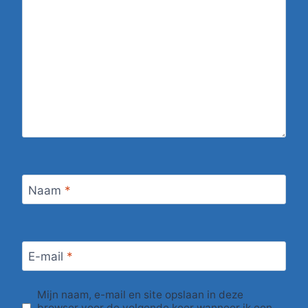
Naam
*
E-mail
*
Mijn naam, e-mail en site opslaan in deze
browser voor de volgende keer wanneer ik een