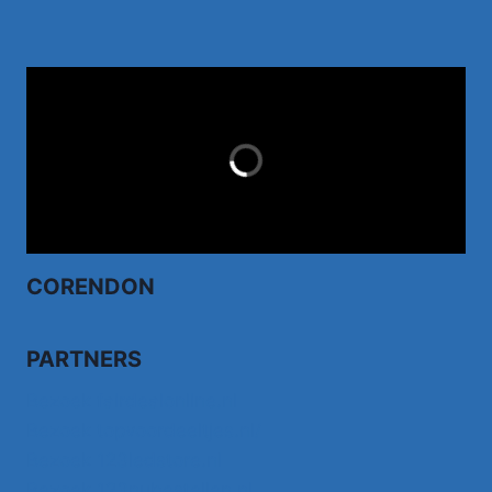
TUI.NL
LAST MINUTES
CORENDON
PARTNERS
Bezoek fairdealonline.nl
Bezoek topvoordeeltjes.nl/
Bezoek 123ledstore.nl
Bezoek 123nubestellen.nl