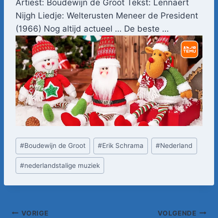
Artiest: Boudewijn de Groot Tekst: Lennaert
Nijgh Liedje: Welterusten Meneer de President
(1966) Nog altijd actueel … De beste …
Bericht
#
Boudewijn de Groot
#
Erik Schrama
#
Nederland
tags:
#
nederlandstalige muziek
Bericht
VORIGE
VOLGENDE