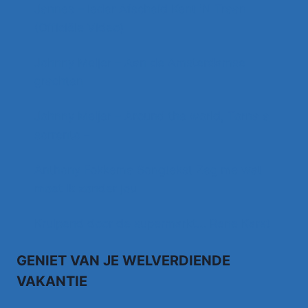
Jannes – Ieder Afscheid Kent 'N Traan
(Officiële Video)
Johnny Meijer – Aan de Amsterdamse
grachten
Johnny Meijer – Around the world, Torna a
sorrento –
Anthony Fokkema Songtekst Zeg me wat
moet ik zonder jou
Kruipend door de supermarkt… Rene Karst
GENIET VAN JE WELVERDIENDE
VAKANTIE