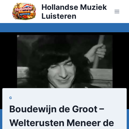
Doorgaan
Hollandse Muziek
naar
Luisteren
inhoud
G
Boudewijn de Groot –
Welterusten Meneer de