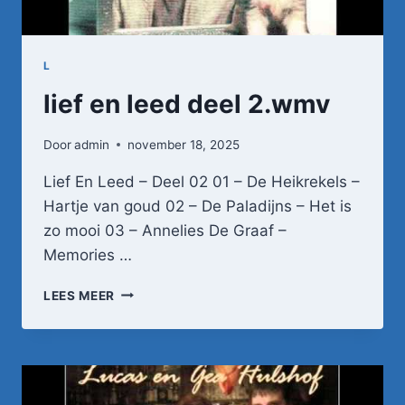
L
lief en leed deel 2.wmv
Door
admin
november 18, 2025
Lief En Leed – Deel 02 01 – De Heikrekels –
Hartje van goud 02 – De Paladijns – Het is
zo mooi 03 – Annelies De Graaf –
Memories …
LIEF
LEES MEER
EN
LEED
DEEL
2.WMV