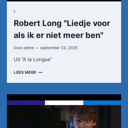
L
Robert Long "Liedje voor
als ik er niet meer ben"
Door
admin
september 23, 2025
Uit “A la Longue”
ROBERT
LEES MEER
LONG
"LIEDJE
VOOR
ALS
IK
ER
NIET
MEER
BEN"