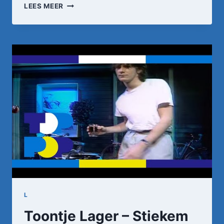
TOPPOP:
LEES MEER
TOONTJE
LAGER
–
ZOVEEL
TE
DOEN
L
Toontje Lager – Stiekem