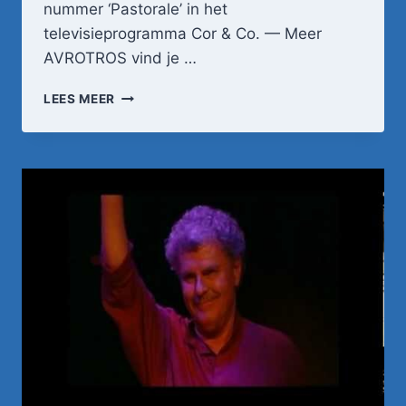
nummer ‘Pastorale’ in het
televisieprogramma Cor & Co. — Meer
AVROTROS vind je …
LIESBETH
LEES MEER
LIST
&
RAMSES
SHAFFY
–
PASTORALE
|
COR
&
CO