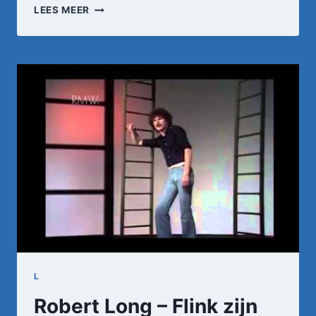
TOONTJE
LEES MEER
LAGER
–
NET
ALS
IN
DE
FILM
(1983)
L
Robert Long – Flink zijn