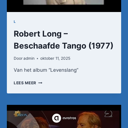
L
Robert Long –
Beschaafde Tango (1977)
Door
admin
oktober 11, 2025
Van het album “Levenslang”
ROBERT
LEES MEER
LONG
–
BESCHAAFDE
TANGO
(1977)