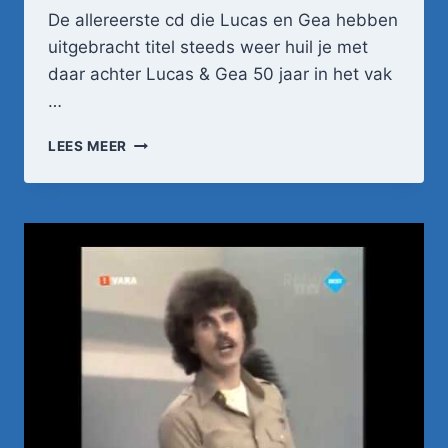
De allereerste cd die Lucas en Gea hebben
uitgebracht titel steeds weer huil je met
daar achter Lucas & Gea 50 jaar in het vak
…
LUCAS
LEES MEER
&
GEA
–
STEEDS
WEER
HUIL
JE
–
EN
ZONDER
JOU.WMV