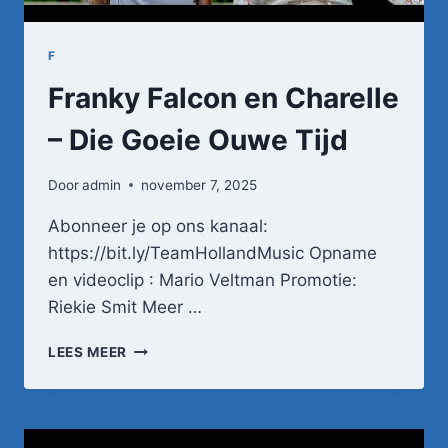
F
Franky Falcon en Charelle
– Die Goeie Ouwe Tijd
Door
admin
november 7, 2025
Abonneer je op ons kanaal:
https://bit.ly/TeamHollandMusic Opname
en videoclip : Mario Veltman Promotie:
Riekie Smit Meer …
FRANKY
LEES MEER
FALCON
EN
CHARELLE
–