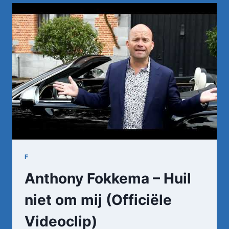
ME
WAT
MOET
IK
ZONDER
JOU
F
Anthony Fokkema – Huil
niet om mij (Officiële
Videoclip)