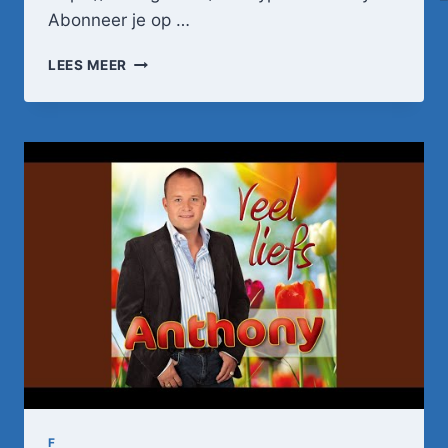
Abonneer je op …
BOBBY
LEES MEER
PRINS
&
ANTHONY
FOKKEMA
–
NIETS
TER
WERELD
KAN
ONS
SCHEIDEN(OFFICIËLE
VIDEOCLIP)
F