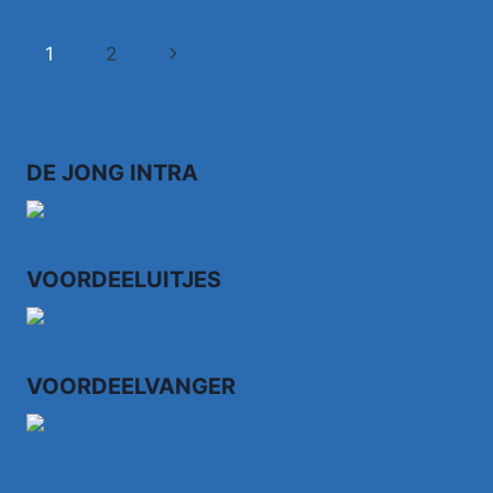
DE
FOUR
Paginanavigatie
Volgende
1
2
TAK
1987
pagina
DE JONG INTRA
VOORDEELUITJES
VOORDEELVANGER