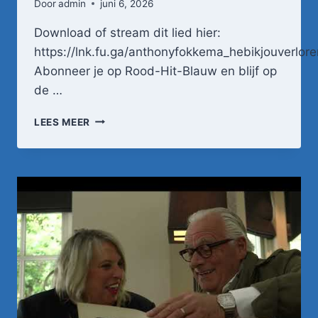
Door
admin
juni 6, 2026
Download of stream dit lied hier:
https://lnk.fu.ga/anthonyfokkema_hebikjouverlore
Abonneer je op Rood-Hit-Blauw en blijf op
de …
ANTHONY
LEES MEER
FOKKEMA
–
HEB
IK
JOU
VERLOREN
(OFFICIËLE
VIDEOCLIP)