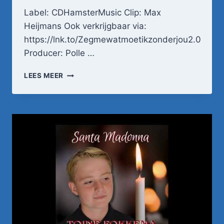
Label: CDHamsterMusic Clip: Max
Heijmans Ook verkrijgbaar via:
https://lnk.to/Zegmewatmoetikzonderjou2.0
Producer: Polle …
ANTHONY
LEES MEER
FOKKEMA
–
ZEG
ME,
WAT
IK
MOET
ZONDER
JOU
2.0
(OFFICIËLE
VIDEOCLIP)