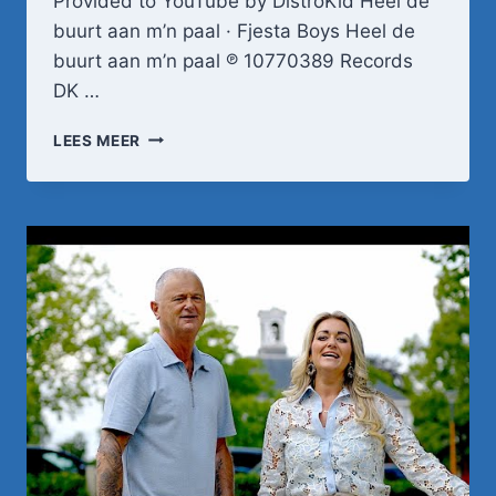
Provided to YouTube by DistroKid Heel de
buurt aan m’n paal · Fjesta Boys Heel de
buurt aan m’n paal ℗ 10770389 Records
DK …
HEEL
LEES MEER
DE
BUURT
AAN
M'N
PAAL