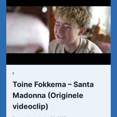
DIE
GOEIE
OUWE
TIJD
F
Toine Fokkema – Santa
Madonna (Originele
videoclip)