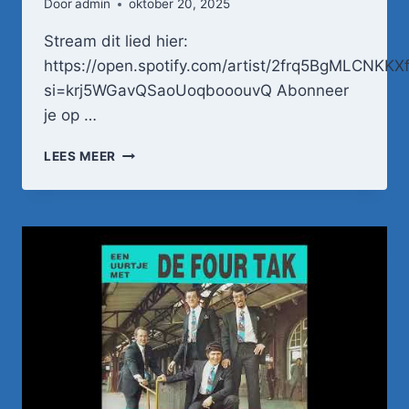
Door
admin
oktober 20, 2025
Stream dit lied hier:
https://open.spotify.com/artist/2frq5BgMLCNKK
si=krj5WGavQSaoUoqbooouvQ Abonneer
je op …
TOINE
LEES MEER
FOKKEMA
–
SANTA
MADONNA
(ORIGINELE
VIDEOCLIP)