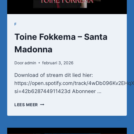
F
Toine Fokkema – Santa
Madonna
Door
admin
februari 3, 2026
Download of stream dit lied hier:
https://open.spotify.com/track/4wDb096Kv2EH
si=42b628744911423d Abonneer …
TOINE
LEES MEER
FOKKEMA
–
SANTA
MADONNA