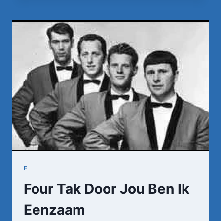
–
DE
TIJD
TIKT
ALTIJD
VERDER
(OFFICIËLE
VIDEOCLIP)
F
Four Tak Door Jou Ben Ik
Eenzaam