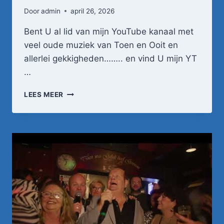
Door
admin
april 26, 2026
Bent U al lid van mijn YouTube kanaal met
veel oude muziek van Toen en Ooit en
allerlei gekkigheden…….. en vind U mijn YT
…
FOUR
LEES MEER
TAK
DOOR
JOU
BEN
IK
EENZAAM