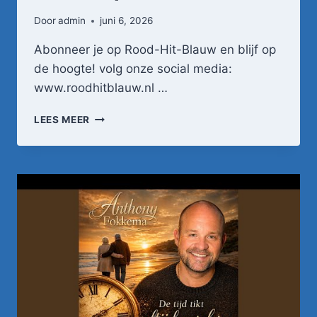
Door
admin
juni 6, 2026
Abonneer je op Rood-Hit-Blauw en blijf op
de hoogte! volg onze social media:
www.roodhitblauw.nl …
ANTHONY
LEES MEER
FOKKEMA
–
HUIL
NIET
OM
MIJ
(OFFICIËLE
VIDEOCLIP)