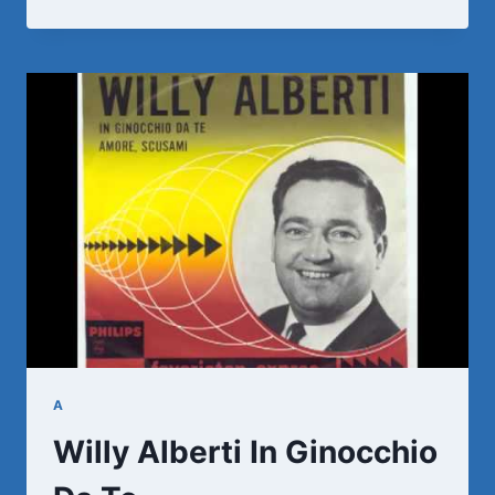
ALBERTI
–
LIEFDE
A
Willy Alberti In Ginocchio