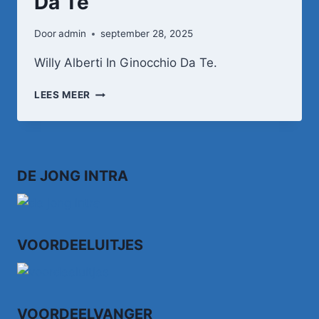
Da Te
Door
admin
september 28, 2025
Willy Alberti In Ginocchio Da Te.
WILLY
LEES MEER
ALBERTI
IN
GINOCCHIO
DA
TE
DE JONG INTRA
VOORDEELUITJES
VOORDEELVANGER