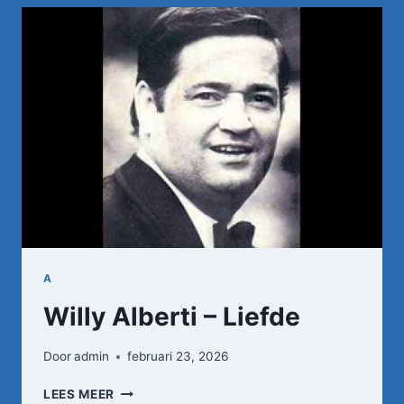
GLIMLACH
VAN
EEN
KIND
A
Willy Alberti – Liefde
Door
admin
februari 23, 2026
WILLY
LEES MEER