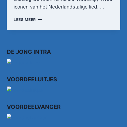
iconen van het Nederlandstalige lied, …
FRANS
LEES MEER
BAUER
&
DJANGO
WAGNER
–
DE JONG INTRA
HEB
JE
AL
GENOEG
GENOTEN
VOORDEELUITJES
(OFFICIËLE
VIDEOCLIP)
VOORDEELVANGER