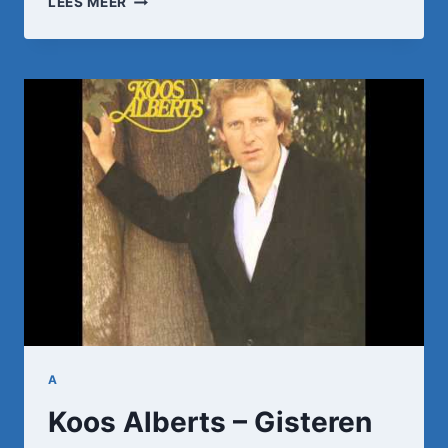
LEES MEER
LEEN
–
OH
JOHNNY.
A
Koos Alberts – Gisteren