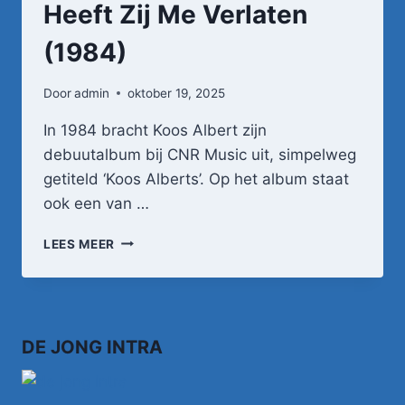
Heeft Zij Me Verlaten
(1984)
Door
admin
oktober 19, 2025
In 1984 bracht Koos Albert zijn
debuutalbum bij CNR Music uit, simpelweg
getiteld ‘Koos Alberts’. Op het album staat
ook een van …
KOOS
LEES MEER
ALBERTS
–
GISTEREN
HEEFT
ZIJ
DE JONG INTRA
ME
VERLATEN
(1984)