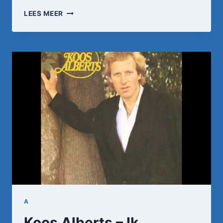
KOOS
LEES MEER
ALBERTS
–
JAREN
KOMEN
JAREN
GAAN
(1985)
A
Koos Alberts – Ik