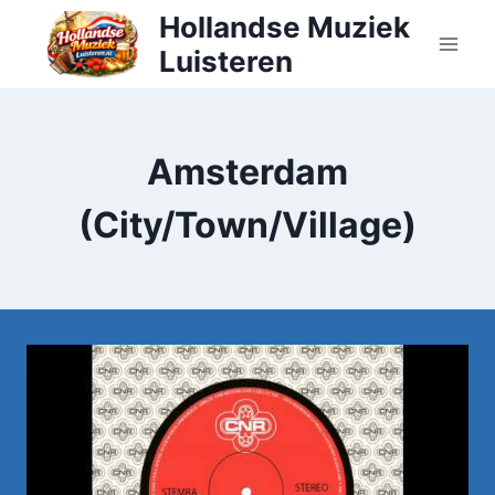
Doorgaan
Hollandse Muziek
naar
Luisteren
inhoud
Amsterdam
(City/Town/Village)