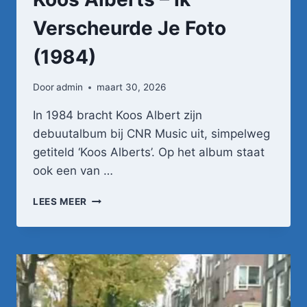
Verscheurde Je Foto
(1984)
Door
admin
maart 30, 2026
In 1984 bracht Koos Albert zijn
debuutalbum bij CNR Music uit, simpelweg
getiteld ‘Koos Alberts’. Op het album staat
ook een van …
KOOS
LEES MEER
ALBERTS
–
IK
VERSCHEURDE
JE
FOTO
(1984)