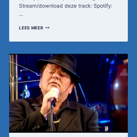
Stream/download deze track: Spotify:
…
PETER
LEES MEER
BEENSE
–
LAAT
ZE
MAAR
LULLEN
(OFFICIËLE
VIDEO)