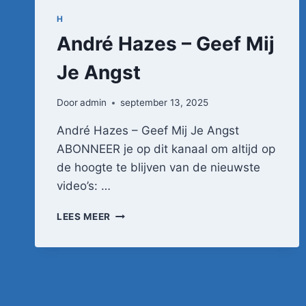
H
André Hazes – Geef Mij
Je Angst
Door
admin
september 13, 2025
André Hazes – Geef Mij Je Angst
ABONNEER je op dit kanaal om altijd op
de hoogte te blijven van de nieuwste
video’s: …
ANDRÉ
LEES MEER
HAZES
–
GEEF
MIJ
JE
ANGST