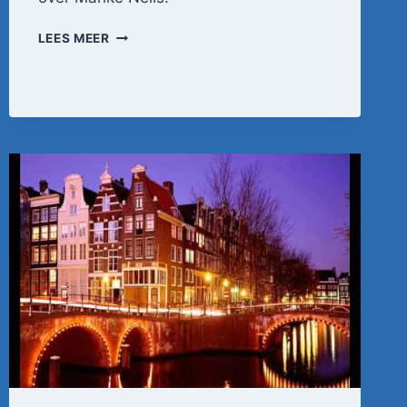
BEGRAFENIS
LEES MEER
MANKE
NELIS
DOOR
JOHNNY
JORDAAN