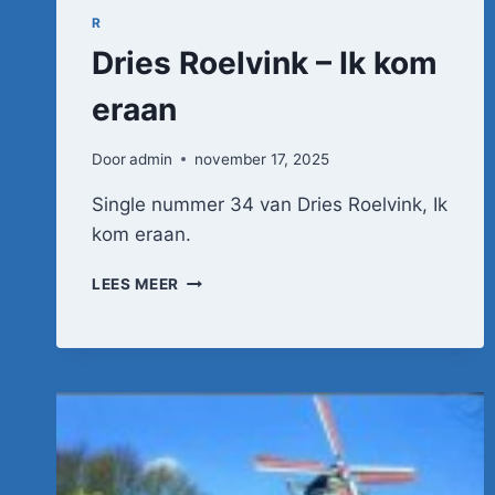
R
Dries Roelvink – Ik kom
eraan
Door
admin
november 17, 2025
Single nummer 34 van Dries Roelvink, Ik
kom eraan.
DRIES
LEES MEER
ROELVINK
–
IK
KOM
ERAAN