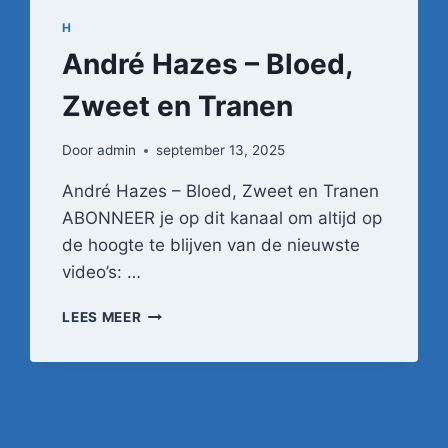
H
André Hazes – Bloed,
Zweet en Tranen
Door
admin
september 13, 2025
André Hazes – Bloed, Zweet en Tranen
ABONNEER je op dit kanaal om altijd op
de hoogte te blijven van de nieuwste
video’s: …
ANDRÉ
LEES MEER
HAZES
–
BLOED,
ZWEET
EN
TRANEN