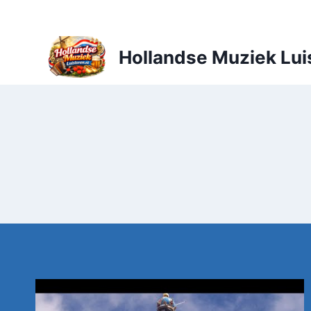
Doorgaan
naar
inhoud
Hollandse Muziek Lui