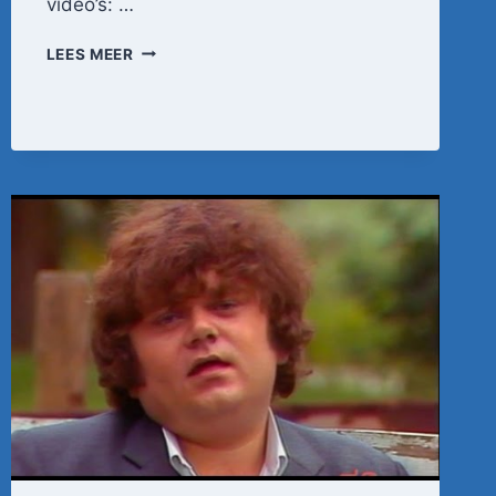
video’s: …
ANDRÉ
LEES MEER
HAZES
–
KLEINE
JONGEN