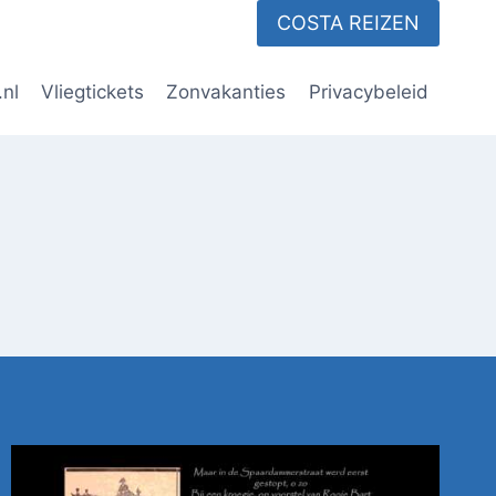
COSTA REIZEN
.nl
Vliegtickets
Zonvakanties
Privacybeleid