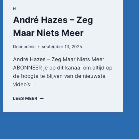
H
André Hazes – Zeg
Maar Niets Meer
Door
admin
september 13, 2025
André Hazes – Zeg Maar Niets Meer
ABONNEER je op dit kanaal om altijd op
de hoogte te blijven van de nieuwste
video’s: …
ANDRÉ
LEES MEER
HAZES
–
ZEG
MAAR
NIETS
MEER