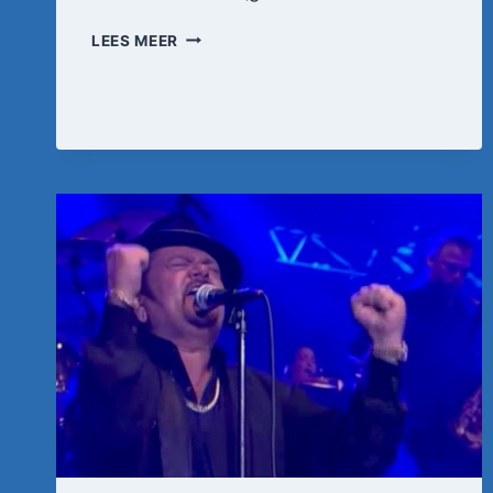
HERMAN
LEES MEER
EMMINK
–
TULPEN
UIT
AMSTERDAM
(ORIGINEEL)