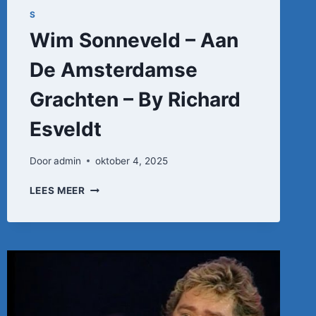
S
Wim Sonneveld – Aan
De Amsterdamse
Grachten – By Richard
Esveldt
Door
admin
oktober 4, 2025
WIM
LEES MEER
SONNEVELD
–
AAN
DE
AMSTERDAMSE
GRACHTEN
–
BY