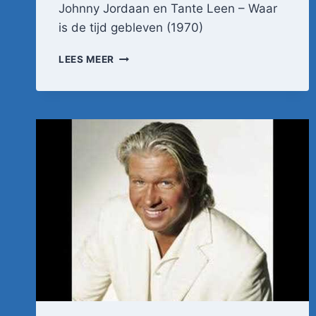
Johnny Jordaan en Tante Leen – Waar
is de tijd gebleven (1970)
JOHNNY
LEES MEER
JORDAAN
EN
TANTE
LEEN
–
WAAR
IS
DE
TIJD
GEBLEVEN