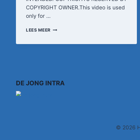
COPYRIGHT OWNER.This video is used
only for …
KARIN
LEES MEER
KENT
DANS
JE
DE
HELE
NACHT
MET
MIJ
DE JONG INTRA
© 2026 H