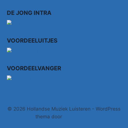
KRONENBURG
PARK
DE JONG INTRA
(1985)
VOORDEELUITJES
VOORDEELVANGER
© 2026 Hollandse Muziek Luisteren - WordPress
thema door
Kadence WP