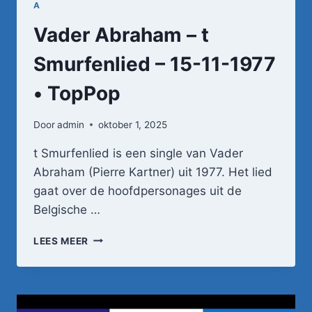
A
Vader Abraham – t
Smurfenlied – 15-11-1977
• TopPop
Door
admin
oktober 1, 2025
t Smurfenlied is een single van Vader
Abraham (Pierre Kartner) uit 1977. Het lied
gaat over de hoofdpersonages uit de
Belgische …
VADER
LEES MEER
ABRAHAM
–
T
SMURFENLIED
–