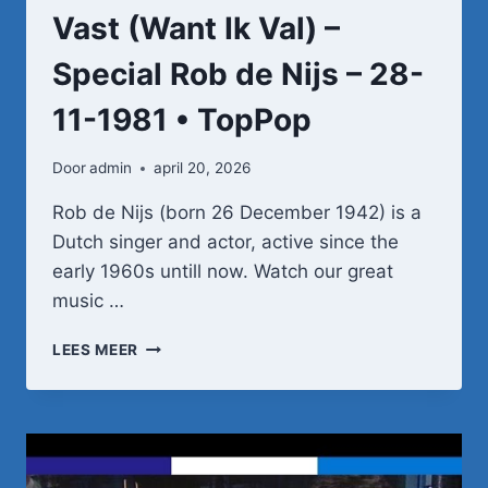
Vast (Want Ik Val) –
Special Rob de Nijs – 28-
11-1981 • TopPop
Door
admin
april 20, 2026
Rob de Nijs (born 26 December 1942) is a
Dutch singer and actor, active since the
early 1960s untill now. Watch our great
music …
ROB
LEES MEER
DE
NIJS
–
HOU
ME
VAST