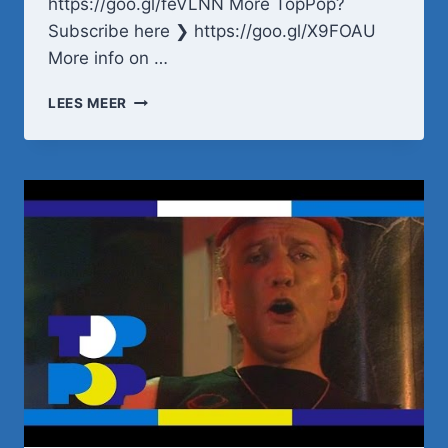
https://goo.gl/feVLNN More TopPop?
Subscribe here ❯ https://goo.gl/X9FOAU
More info on …
NICO
LEES MEER
HAAK
–
HONKIE
TONKIE
PIANISSIE
•
TOPPOP