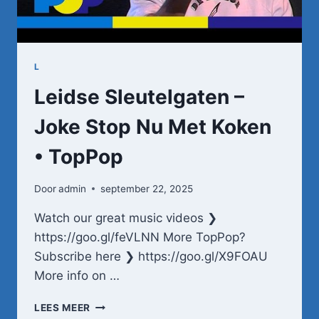
L
Leidse Sleutelgaten –
Joke Stop Nu Met Koken
• TopPop
Door
admin
september 22, 2025
Watch our great music videos ❯
https://goo.gl/feVLNN More TopPop?
Subscribe here ❯ https://goo.gl/X9FOAU
More info on …
LEIDSE
LEES MEER
SLEUTELGATEN