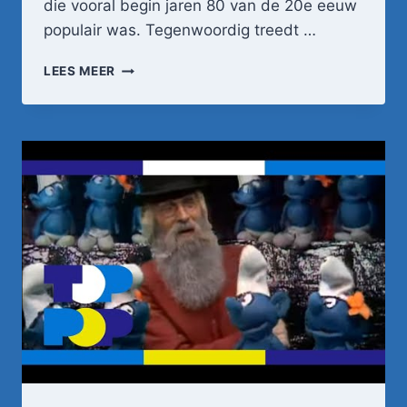
die vooral begin jaren 80 van de 20e eeuw
populair was. Tegenwoordig treedt …
DRUKWERK
LEES MEER
–
JE
LOOG
TEGEN
MIJ
•
TOPPOP