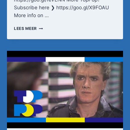
Subscribe here ❯ https://goo.gl/X9FOAU
More info on …
VOF
LEES MEER
DE
KUNST
–
SUZANNE
•
TOPPOP