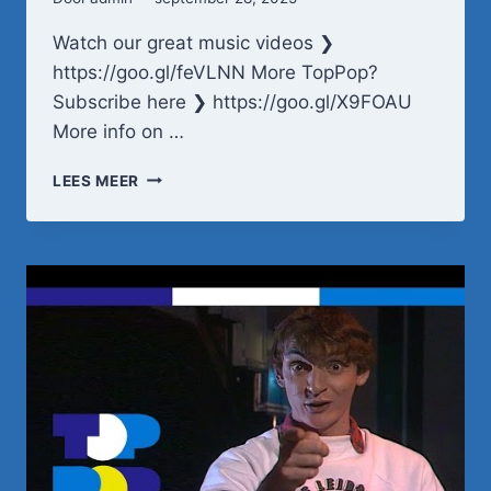
Watch our great music videos ❯
https://goo.gl/feVLNN More TopPop?
Subscribe here ❯ https://goo.gl/X9FOAU
More info on …
EGBERT
LEES MEER
DOUWE
–
KOM
UIT
DE
BEDSTEE,
M'N
LIEFSTE
•
TOPPOP