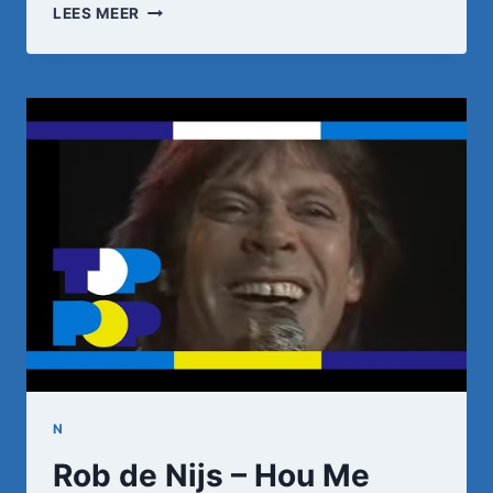
TOONTJE
LEES MEER
LAGER
–
STIEKEM
GEDANST
•
TOPPOP
N
Rob de Nijs – Hou Me