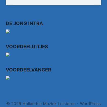
–
JOKE
STOP
NU
DE JONG INTRA
MET
KOKEN
•
TOPPOP
VOORDEELUITJES
VOORDEELVANGER
© 2026 Hollandse Muziek Luisteren - WordPress