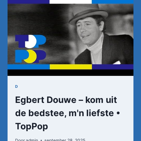
15-
11-
1977
•
TOPPOP
D
Egbert Douwe – kom uit
de bedstee, m'n liefste •
TopPop
Door
admin
september 28, 2025