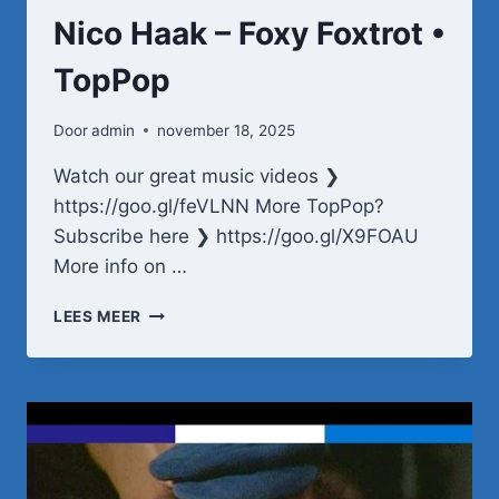
Nico Haak – Foxy Foxtrot •
TopPop
Door
admin
november 18, 2025
Watch our great music videos ❯
https://goo.gl/feVLNN More TopPop?
Subscribe here ❯ https://goo.gl/X9FOAU
More info on …
NICO
LEES MEER
HAAK
–
FOXY
FOXTROT
•
TOPPOP