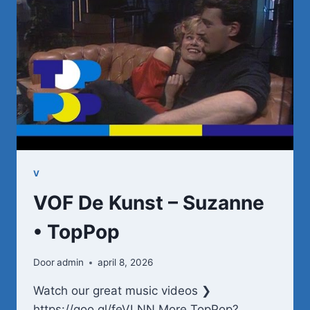
(WANT
IK
VAL)
–
SPECIAL
ROB
DE
NIJS
–
28-
11-
1981
V
•
VOF De Kunst – Suzanne
TOPPOP
• TopPop
Door
admin
april 8, 2026
Watch our great music videos ❯
https://goo.gl/feVLNN More TopPop?