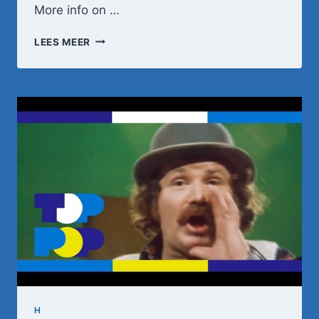
More info on …
NICO
LEES MEER
HAAK
–
IS
JE
MOEDER
NIET
THUIS?
•
TOPPOP
H