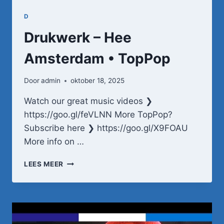
D
Drukwerk – Hee
Amsterdam • TopPop
Door
admin
oktober 18, 2025
Watch our great music videos ❯
https://goo.gl/feVLNN More TopPop?
Subscribe here ❯ https://goo.gl/X9FOAU
More info on …
DRUKWERK
LEES MEER
–
HEE
AMSTERDAM
•
TOPPOP