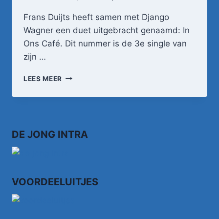
Frans Duijts heeft samen met Django
Wagner een duet uitgebracht genaamd: In
Ons Café. Dit nummer is de 3e single van
zijn …
FRANS
LEES MEER
DUIJTS
&
DJANGO
WAGNER
–
DE JONG INTRA
IN
ONS
CAFÉ
(OFFICIËLE
VIDEOCLIP)
VOORDEELUITJES