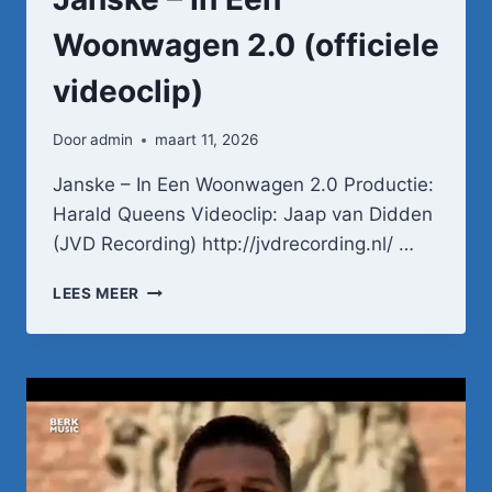
Woonwagen 2.0 (officiele
videoclip)
Door
admin
maart 11, 2026
Janske – In Een Woonwagen 2.0 Productie:
Harald Queens Videoclip: Jaap van Didden
(JVD Recording) http://jvdrecording.nl/ …
JANSKE
LEES MEER
–
IN
EEN
WOONWAGEN
2.0
(OFFICIELE
VIDEOCLIP)