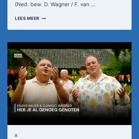
(Ned. bew. D. Wagner / F. van …
DJANGO
LEES MEER
WAGNER
–
DE
MUZIKANT
(OFFICIËLE
VIDEOCLIP)
B