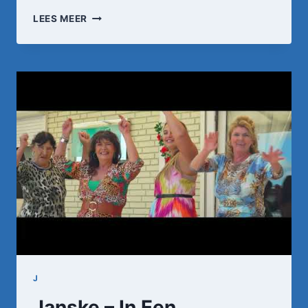
DJANGO
LEES MEER
WAGNER
–
ALS
JIJ
NIET
KIEZEN
KAN
(OFFICIËLE
VIDEOCLIP)
J
Janske – In Een