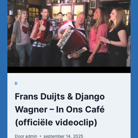
HEB
JE
AL
GENOEG
GENOTEN
(OFFICIËLE
VIDEOCLIP)
D
Frans Duijts & Django
Wagner – In Ons Café
(officiële videoclip)
Door
admin
september 14, 2025