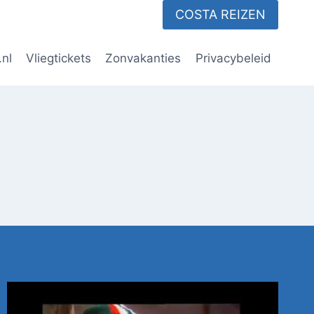
COSTA REIZEN
.nl
Vliegtickets
Zonvakanties
Privacybeleid