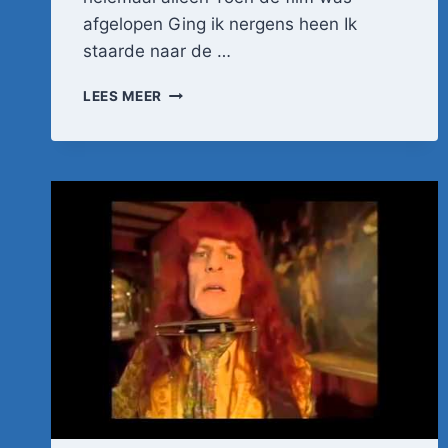
afgelopen Ging ik nergens heen Ik
staarde naar de …
TOONTJE
LEES MEER
LAGER
–
NET
ALS
IN
DE
FILM
(1983)