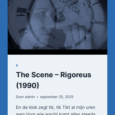
S
The Scene – Rigoreus
(1990)
Door
admin
september 25, 2025
En de klok zegt tik, tik Tikt al mijn uren
weg Voor wie wacht komt alles steeds