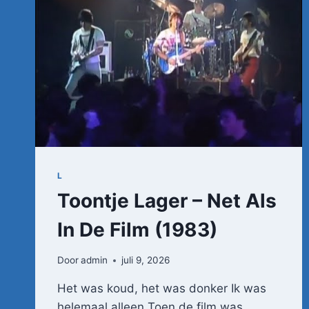
L
Toontje Lager – Net Als
In De Film (1983)
Door
admin
juli 9, 2026
Het was koud, het was donker Ik was
helemaal alleen Toen de film was