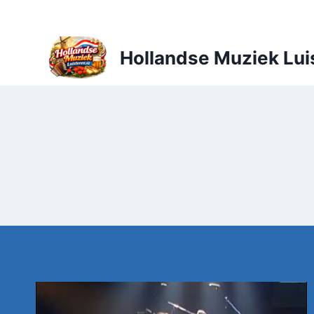
Doorgaan
naar
inhoud
Hollandse Muziek Lui