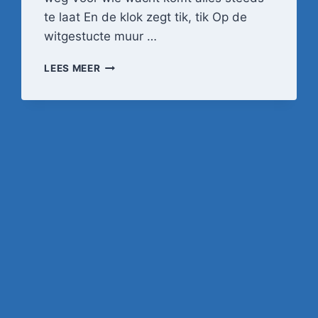
te laat En de klok zegt tik, tik Op de
witgestucte muur …
THE
LEES MEER
SCENE
–
RIGOREUS
(1990)