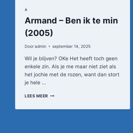
A
Armand – Ben ik te min
(2005)
Door
admin
september 14, 2025
Wil je blijven? OKe Het heeft toch geen
enkele zin. Als je me maar niet ziet als
het jochie met de rozen, want dan stort
je hele …
ARMAND
LEES MEER
–
BEN
IK
TE
MIN
(2005)