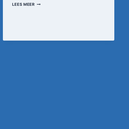
HET
LEES MEER
GOEDE
DOEL
–
VRIENDSCHAP