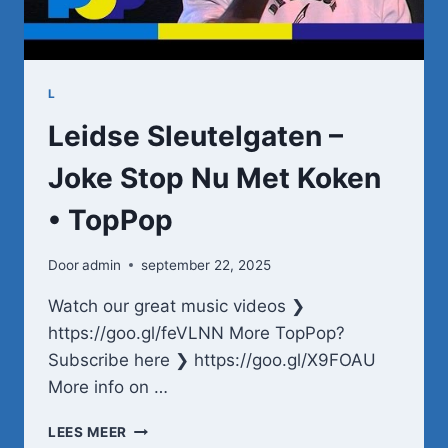
L
Leidse Sleutelgaten –
Joke Stop Nu Met Koken
• TopPop
Door
admin
september 22, 2025
Watch our great music videos ❯
https://goo.gl/feVLNN More TopPop?
Subscribe here ❯ https://goo.gl/X9FOAU
More info on …
LEIDSE
LEES MEER
SLEUTELGATEN