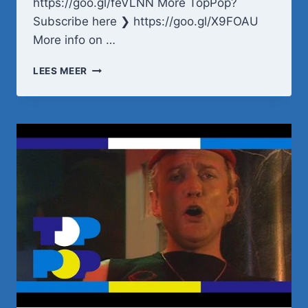
https://goo.gl/feVLNN More TopPop?
Subscribe here ❯ https://goo.gl/X9FOAU
More info on …
NICO
LEES MEER
HAAK
–
HONKIE
TONKIE
PIANISSIE
•
TOPPOP