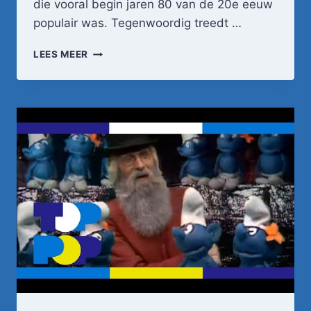
die vooral begin jaren 80 van de 20e eeuw
populair was. Tegenwoordig treedt …
DRUKWERK
LEES MEER
–
JE
LOOG
TEGEN
MIJ
•
TOPPOP