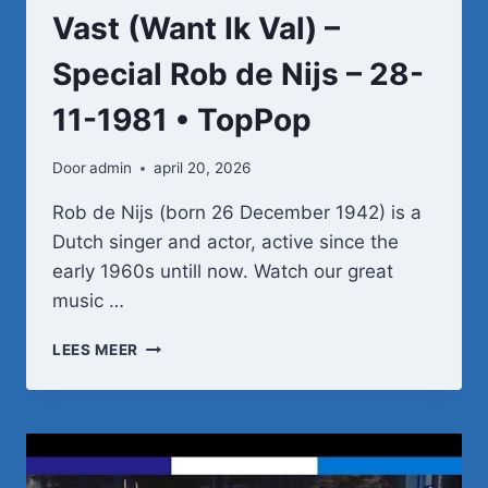
Vast (Want Ik Val) –
Special Rob de Nijs – 28-
11-1981 • TopPop
Door
admin
april 20, 2026
Rob de Nijs (born 26 December 1942) is a
Dutch singer and actor, active since the
early 1960s untill now. Watch our great
music …
ROB
LEES MEER
DE
NIJS
–
HOU
ME
VAST