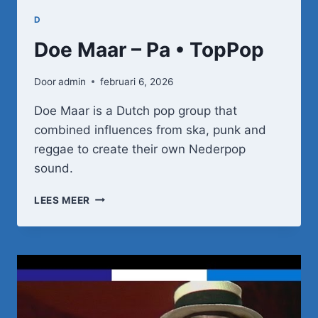
D
Doe Maar – Pa • TopPop
Door
admin
februari 6, 2026
Doe Maar is a Dutch pop group that
combined influences from ska, punk and
reggae to create their own Nederpop
sound.
DOE
LEES MEER
MAAR
–
PA
•
TOPPOP