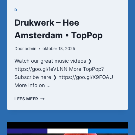
D
Drukwerk – Hee
Amsterdam • TopPop
Door
admin
oktober 18, 2025
Watch our great music videos ❯
https://goo.gl/feVLNN More TopPop?
Subscribe here ❯ https://goo.gl/X9FOAU
More info on …
DRUKWERK
LEES MEER
–
HEE
AMSTERDAM
•
TOPPOP