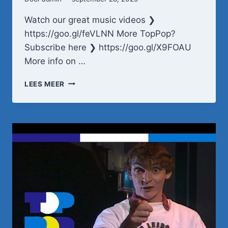
Watch our great music videos ❯
https://goo.gl/feVLNN More TopPop?
Subscribe here ❯ https://goo.gl/X9FOAU
More info on …
EGBERT
LEES MEER
DOUWE
–
KOM
UIT
DE
BEDSTEE,
M'N
LIEFSTE
•
TOPPOP