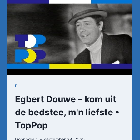
15-
11-
1977
•
TOPPOP
D
Egbert Douwe – kom uit
de bedstee, m'n liefste •
TopPop
Door
admin
september 28, 2025