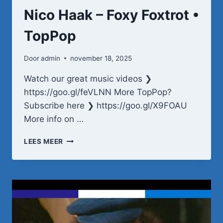
Nico Haak – Foxy Foxtrot •
TopPop
Door
admin
november 18, 2025
Watch our great music videos ❯
https://goo.gl/feVLNN More TopPop?
Subscribe here ❯ https://goo.gl/X9FOAU
More info on …
NICO
LEES MEER
HAAK
–
FOXY
FOXTROT
•
TOPPOP