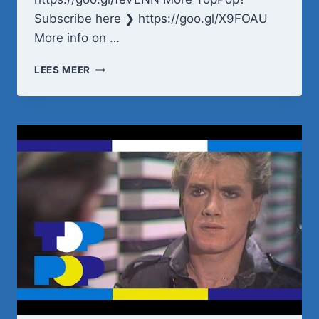
Subscribe here ❯ https://goo.gl/X9FOAU
More info on …
VOF
LEES MEER
DE
KUNST
–
SUZANNE
•
TOPPOP