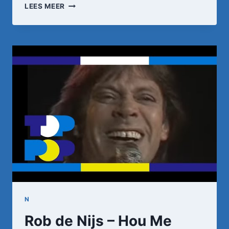
TOONTJE
LEES MEER
LAGER
–
STIEKEM
GEDANST
•
TOPPOP
N
Rob de Nijs – Hou Me