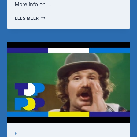
More info on …
NICO
LEES MEER
HAAK
–
IS
JE
MOEDER
NIET
THUIS?
•
TOPPOP
H