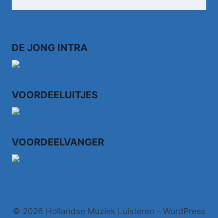
–
JOKE
STOP
NU
DE JONG INTRA
MET
KOKEN
•
TOPPOP
VOORDEELUITJES
VOORDEELVANGER
© 2026 Hollandse Muziek Luisteren - WordPress