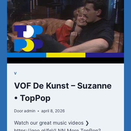
(WANT
IK
VAL)
–
SPECIAL
ROB
DE
NIJS
–
28-
11-
1981
V
•
VOF De Kunst – Suzanne
TOPPOP
• TopPop
Door
admin
april 8, 2026
Watch our great music videos ❯
https://goo.gl/feVLNN More TopPop?