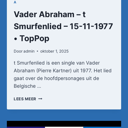
A
Vader Abraham – t
Smurfenlied – 15-11-1977
• TopPop
Door
admin
oktober 1, 2025
t Smurfenlied is een single van Vader
Abraham (Pierre Kartner) uit 1977. Het lied
gaat over de hoofdpersonages uit de
Belgische …
VADER
LEES MEER
ABRAHAM
–
T
SMURFENLIED
–