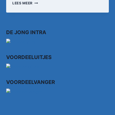
GERARD
LEES MEER
JOLING
–
MAAK
ME
GEK
DE JONG INTRA
VOORDEELUITJES
VOORDEELVANGER