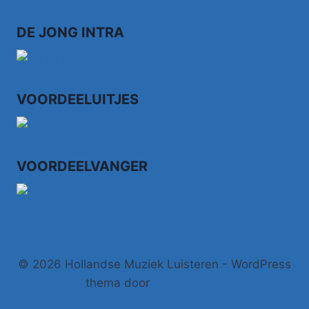
STRAAT
IS
DE JONG INTRA
ZIJN
WONING
VOORDEELUITJES
VOORDEELVANGER
© 2026 Hollandse Muziek Luisteren - WordPress
thema door
Kadence WP