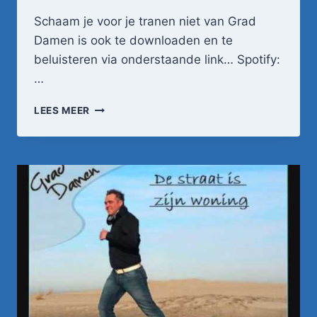
Schaam je voor je tranen niet van Grad
Damen is ook te downloaden en te
beluisteren via onderstaande link… Spotify:
…
GRAD
LEES MEER
DAMEN
–
SCHAAM
JE
VOOR
JE
TRANEN
NIET
(OFFICIËLE
VIDEOCLIP)
HD