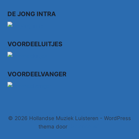
KRONENBURG
PARK
DE JONG INTRA
(1985)
VOORDEELUITJES
VOORDEELVANGER
© 2026 Hollandse Muziek Luisteren - WordPress
thema door
Kadence WP