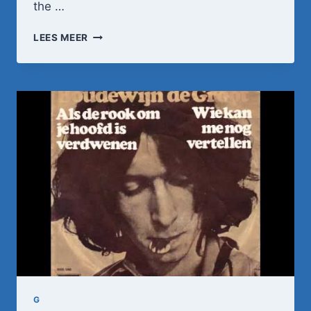
the …
HET
LEES MEER
GROOT
NIET
TE
VERMIJDEN
–
HET
PIEMELLIED
G