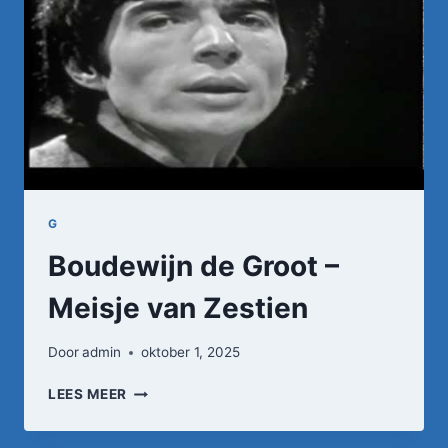
JE
HOOFD
IS
VERDWENEN
G
Boudewijn de Groot –
Meisje van Zestien
Door
admin
oktober 1, 2025
BOUDEWIJN
LEES MEER
DE
GROOT