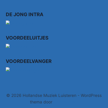
–
MEISJE
VAN
DE JONG INTRA
ZESTIEN
VOORDEELUITJES
VOORDEELVANGER
© 2026 Hollandse Muziek Luisteren - WordPress
thema door
Kadence WP