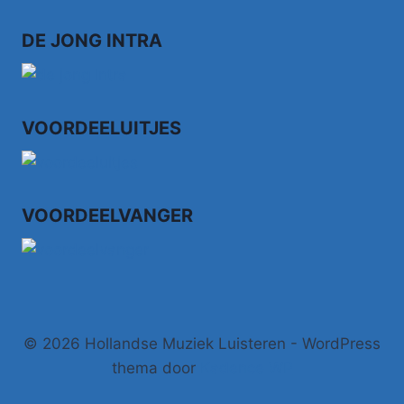
MET
RODE
DE JONG INTRA
HAREN
VOORDEELUITJES
VOORDEELVANGER
© 2026 Hollandse Muziek Luisteren - WordPress
thema door
Kadence WP