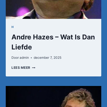
H
Andre Hazes – Wat Is Dan
Liefde
Door
admin
december 7, 2025
ANDRE
LEES MEER
HAZES
–
WAT
IS
DAN
LIEFDE