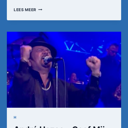
ANDRÉ
LEES MEER
HAZES
–
KLEINE
JONGEN
H