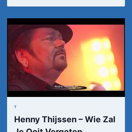
HAZES
–
BLOED,
ZWEET
EN
TRANEN
(LYRICS)
T
Henny Thijssen – Wie Zal
Je Ooit Vergeten