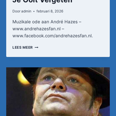
Door
admin
februari 8, 2026
Muzikale ode aan André Hazes –
www.andrehazesfan.nl –
www.facebook.com/andrehazesfan.nl.
HENNY
LEES MEER
THIJSSEN
–
WIE
ZAL
JE
OOIT
VERGETEN