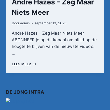
André Hazes – Zeg Maar
Niets Meer
Door
admin
september 13, 2025
André Hazes – Zeg Maar Niets Meer
ABONNEER je op dit kanaal om altijd op de
hoogte te blijven van de nieuwste video’s:
…
ANDRÉ
LEES MEER
HAZES
–
ZEG
MAAR
NIETS
DE JONG INTRA
MEER