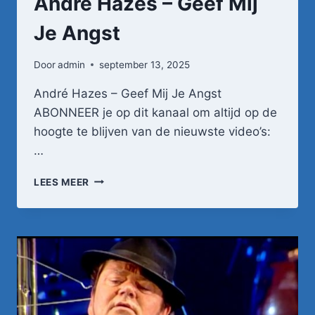
André Hazes – Geef Mij
Je Angst
Door
admin
september 13, 2025
André Hazes – Geef Mij Je Angst
ABONNEER je op dit kanaal om altijd op de
hoogte te blijven van de nieuwste video’s:
…
ANDRÉ
LEES MEER
HAZES
–
GEEF
MIJ
JE
ANGST