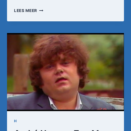
ANDRÉ
LEES MEER
HAZES
–
BLOED,
ZWEET
EN
TRANEN
H