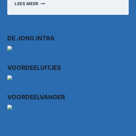
IK
LEES MEER
MOET
NOG
WAT
JAREN
MEE
DE JONG INTRA
VOORDEELUITJES
VOORDEELVANGER