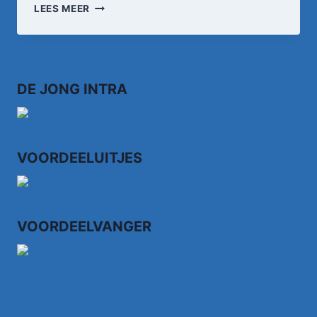
JANNES
LEES MEER
–
ZWEVEND
NAAR
'T
GELUK
DE JONG INTRA
(OFFICIËLE
VIDEO)
VOORDEELUITJES
VOORDEELVANGER