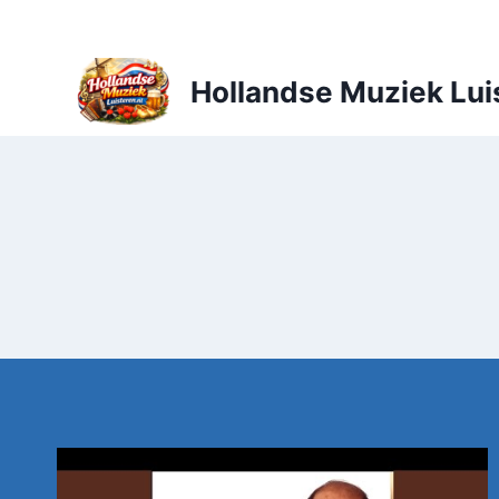
Doorgaan
naar
inhoud
Hollandse Muziek Lui