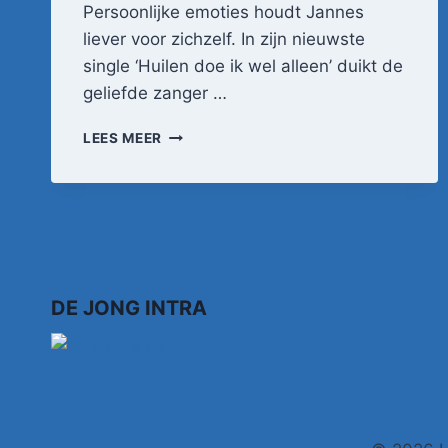
Persoonlijke emoties houdt Jannes
liever voor zichzelf. In zijn nieuwste
single ‘Huilen doe ik wel alleen’ duikt de
geliefde zanger …
JANNES
LEES MEER
–
HUILEN
DOE
IK
WEL
ALLEEN
–
OFFICIËLE
DE JONG INTRA
VIDEOCLIP