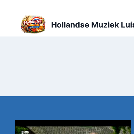
Doorgaan
naar
inhoud
Hollandse Muziek Lui