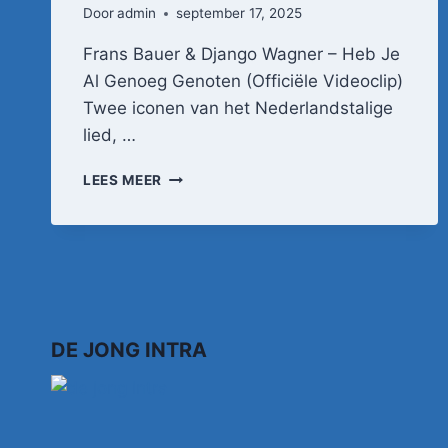
Door
admin
september 17, 2025
Frans Bauer & Django Wagner – Heb Je
Al Genoeg Genoten (Officiële Videoclip)
Twee iconen van het Nederlandstalige
lied, …
FRANS
LEES MEER
BAUER
&
DJANGO
WAGNER
–
HEB
JE
AL
DE JONG INTRA
GENOEG
GENOTEN
(OFFICIËLE
VIDEOCLIP)