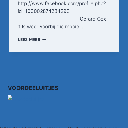
http://www.facebook.com/profile.php?
id=100002874234293
————————————- Gerard Cox –
’t Is weer voorbij die mooie …
GERARD
LEES MEER
COX
–
'T
IS
WEER
VOORBIJ
DIE
MOOIE
VOORDEELUITJES
ZOMER
(1973)