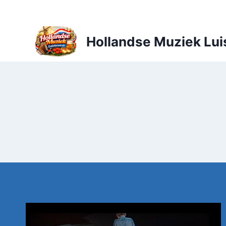
Doorgaan
naar
inhoud
Hollandse Muziek Lui