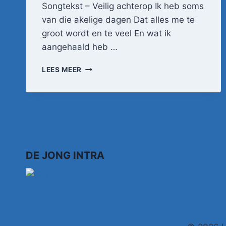
Songtekst – Veilig achterop Ik heb soms
van die akelige dagen Dat alles me te
groot wordt en te veel En wat ik
aangehaald heb …
PAUL
LEES MEER
VAN
VLIET
–
VEILIG
ACHTEROP
BIJ
VADER
OP
DE JONG INTRA
DE
FIETS