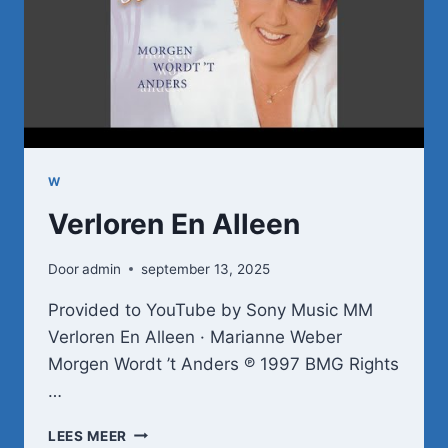
NOG
MEER
TE
WENSEN
(OFFICIËLE
VIDEOCLIP)
W
Verloren En Alleen
Door
admin
september 13, 2025
Provided to YouTube by Sony Music MM
Verloren En Alleen · Marianne Weber
Morgen Wordt ’t Anders ℗ 1997 BMG Rights
…
VERLOREN
LEES MEER