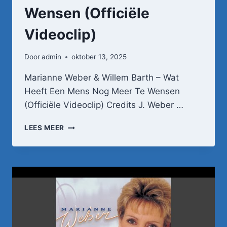
Wensen (Officiële
Videoclip)
Door
admin
oktober 13, 2025
Marianne Weber & Willem Barth – Wat
Heeft Een Mens Nog Meer Te Wensen
(Officiële Videoclip) Credits J. Weber …
MARIANNE
LEES MEER
WEBER
&
WILLEM
BARTH
–
WAT
HEEFT
EEN
MENS