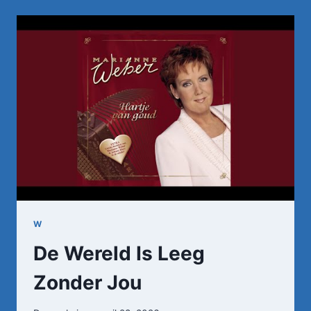
WILLEM
BARTH
–
UIT
HET
OOG,
UIT
HET
HART
(OP
GRAN
CANARIA)
W
De Wereld Is Leeg
Zonder Jou