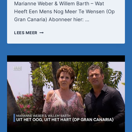
Marianne Weber & Willem Barth – Wat
Heeft Een Mens Nog Meer Te Wensen (Op
Gran Canaria) Abonneer hier: …
MARIANNE
LEES MEER
WEBER
&
WILLEM
BARTH
–
WAT
HEEFT
EEN
MENS
NOG
MEER
TE
WENSEN
(OP
GRAN
CANARIA)