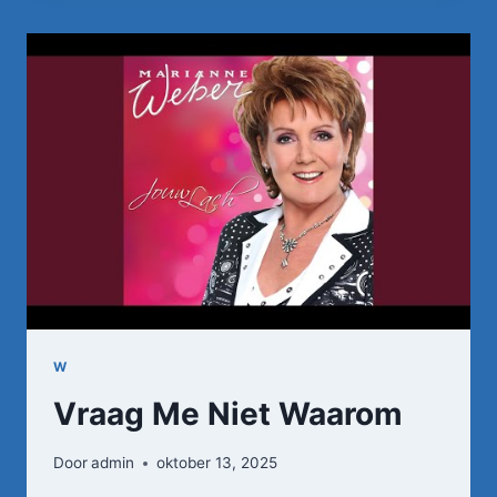
JOHN
DE
BEVER
–
DENK
NOG
EEN
KEER
AAN
MIJ
W
Vraag Me Niet Waarom
Door
admin
oktober 13, 2025