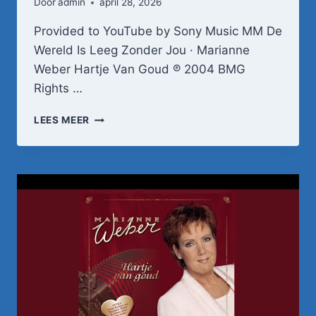
Door
admin
april 28, 2026
Provided to YouTube by Sony Music MM De
Wereld Is Leeg Zonder Jou · Marianne
Weber Hartje Van Goud ℗ 2004 BMG
Rights …
DE
LEES MEER
WERELD
IS
LEEG
ZONDER
JOU