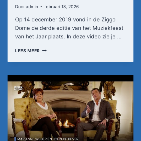
Door
admin
februari 18, 2026
Op 14 december 2019 vond in de Ziggo
Dome de derde editie van het Muziekfeest
van het Jaar plaats. In deze video zie je …
MARIANNE
LEES MEER
WEBER
–
ODE
AAN
ZANGERES
ZONDER
NAAM
|
MUZIEKFEEST
VAN
HET
JAAR
2019