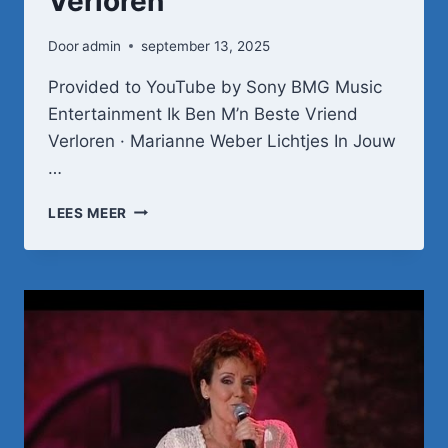
Verloren
Door
admin
september 13, 2025
Provided to YouTube by Sony BMG Music
Entertainment Ik Ben M’n Beste Vriend
Verloren · Marianne Weber Lichtjes In Jouw
…
IK
LEES MEER
BEN
M'N
BESTE
VRIEND
VERLOREN