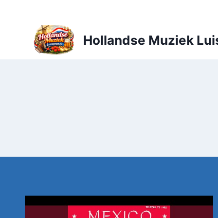
Doorgaan
naar
inhoud
Hollandse Muziek Lui