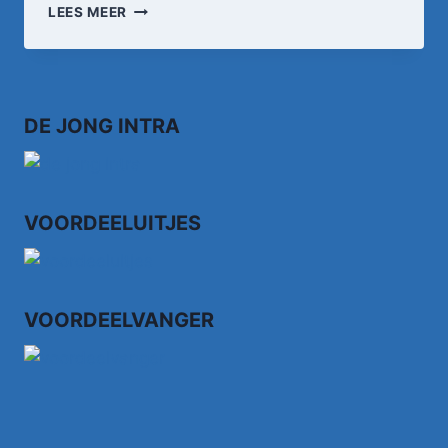
WEET
LEES MEER
JE
MOEDER
WAT
IK
DROOMDE
DE JONG INTRA
VOORDEELUITJES
VOORDEELVANGER