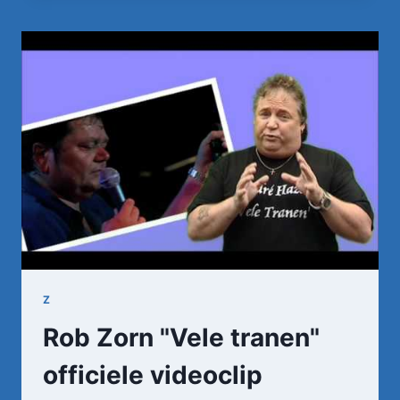
VERKEERDE
GAT
(OFFICIËLE
VIDEOCLIP)
Z
Rob Zorn "Vele tranen"
officiele videoclip