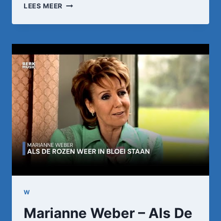
TWARRES
LEES MEER
–
WÊR
BISTO
(OFFICIAL
MUSIC
VIDEO)
W
Marianne Weber – Als De