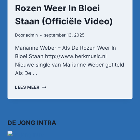
Rozen Weer In Bloei
Staan (Officiële Video)
Door
admin
september 13, 2025
Marianne Weber – Als De Rozen Weer In
Bloei Staan http://www.berkmusic.nl
Nieuwe single van Marianne Weber getiteld
Als De …
MARIANNE
LEES MEER
WEBER
–
ALS
DE
ROZEN
DE JONG INTRA
WEER
IN
BLOEI