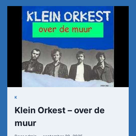
HET
IS
VOORBIJ
K
Klein Orkest – over de
muur