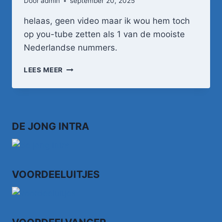
Door
admin
september 20, 2025
helaas, geen video maar ik wou hem toch
op you-tube zetten als 1 van de mooiste
Nederlandse nummers.
KLEIN
LEES MEER
ORKEST
–
OVER
DE
MUUR
DE JONG INTRA
VOORDEELUITJES