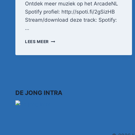
Ontdek meer muziek op het ArcadeNL
Spotify profiel: http://spoti.fi/2gSizHB
Stream/download deze track: Spotify:
…
PETER
LEES MEER
BEENSE
–
LAAT
ZE
MAAR
LULLEN
(OFFICIËLE
VIDEO)
DE JONG INTRA