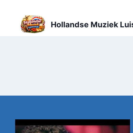
Doorgaan
naar
inhoud
Hollandse Muziek Lui