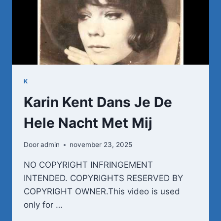
K
Karin Kent Dans Je De
Hele Nacht Met Mij
Door
admin
november 23, 2025
NO COPYRIGHT INFRINGEMENT
INTENDED. COPYRIGHTS RESERVED BY
COPYRIGHT OWNER.This video is used
only for …