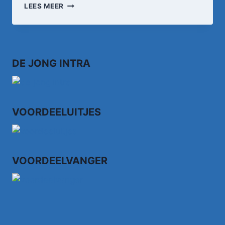
KARIN
LEES MEER
KENT
DANS
JE
DE
HELE
DE JONG INTRA
NACHT
MET
MIJ
VOORDEELUITJES
VOORDEELVANGER