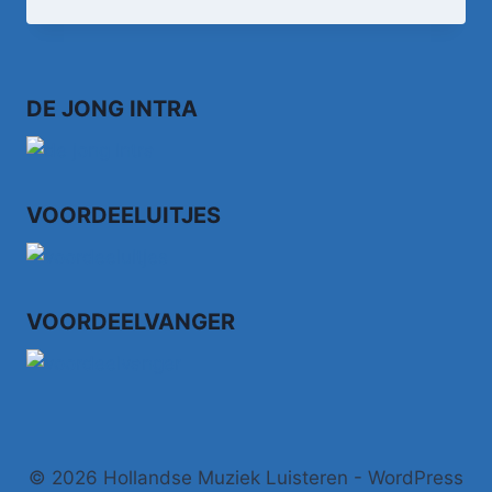
–
ALS
HIJ
S'NACHTS
PIANO
DE JONG INTRA
SPEELT
VOORDEELUITJES
VOORDEELVANGER
© 2026 Hollandse Muziek Luisteren - WordPress