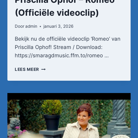
(Officiële videoclip)
Door
admin
januari 3, 2026
Bekijk nu de officiële videoclip ‘Romeo’ van
Priscilla Ophof! Stream / Download:
https://smaragdmusic.ffm.to/romeo …
PRISCILLA
LEES MEER
OPHOF
–
ROMEO
(OFFICIËLE
VIDEOCLIP)