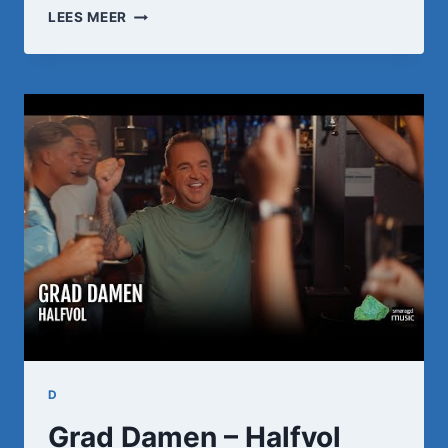
PRISCILLA
LEES MEER
OPHOF
–
IN
DE
WOLKEN
(OFFICIËLE
VIDEOCLIP)
D
Grad Damen – Halfvol