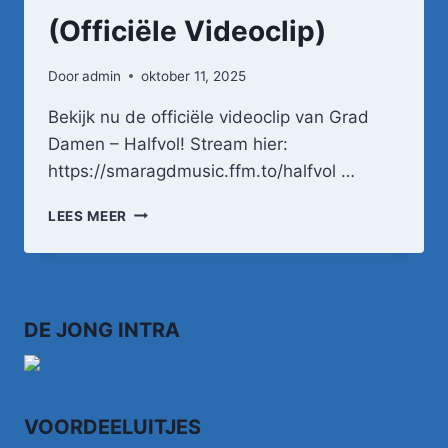
(Officiële Videoclip)
Door
admin
oktober 11, 2025
Bekijk nu de officiële videoclip van Grad
Damen – Halfvol! Stream hier:
https://smaragdmusic.ffm.to/halfvol …
GRAD
LEES MEER
DAMEN
–
HALFVOL
(OFFICIËLE
VIDEOCLIP)
DE JONG INTRA
VOORDEELUITJES