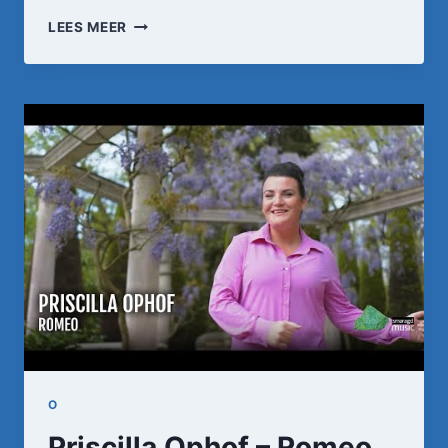
GRAD
LEES MEER
&
LOUISTJE
DAMEN
–
WIJ
DOEN
HET
SAMEN
(OFFICIËLE
VIDEOCLIP)
O
Priscilla Ophof – Romeo