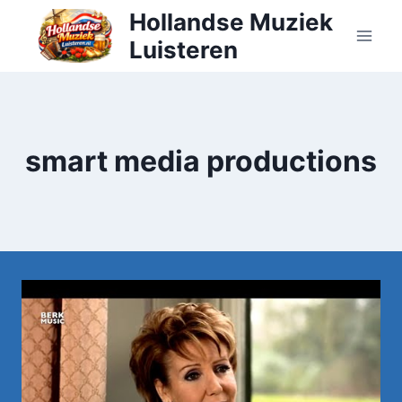
Doorgaan
Hollandse Muziek
naar
Luisteren
inhoud
smart media productions