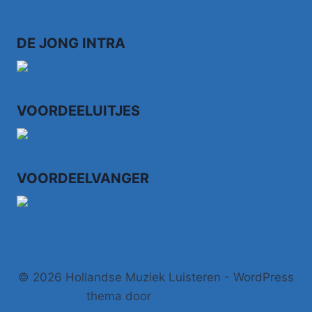
DE
ITALIAAN
(VIDEO
DE JONG INTRA
VERSION
–
CURACAO
SPECIAL)
VOORDEELUITJES
VOORDEELVANGER
© 2026 Hollandse Muziek Luisteren - WordPress
thema door
Kadence WP