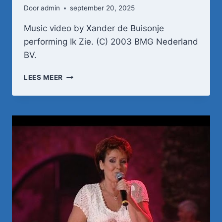
Door
admin
september 20, 2025
Music video by Xander de Buisonje
performing Ik Zie. (C) 2003 BMG Nederland
BV.
XANDER
LEES MEER
DE
BUISONJÉ
–
IK
ZIE