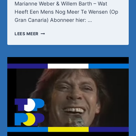
Marianne Weber & Willem Barth – Wat
Heeft Een Mens Nog Meer Te Wensen (Op
Gran Canaria) Abonneer hier: …
MARIANNE
LEES MEER
WEBER
&
WILLEM
BARTH
–
WAT
HEEFT
EEN
MENS
NOG
MEER
TE
WENSEN
(OP
GRAN
CANARIA)