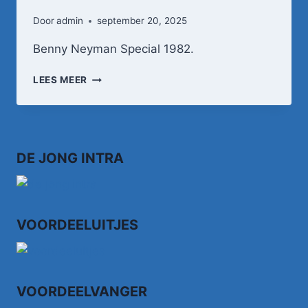
Door
admin
september 20, 2025
Benny Neyman Special 1982.
BENNY
LEES MEER
NEYMAN
–
IK
WEET
NIET
DE JONG INTRA
HOE
VOORDEELUITJES
VOORDEELVANGER