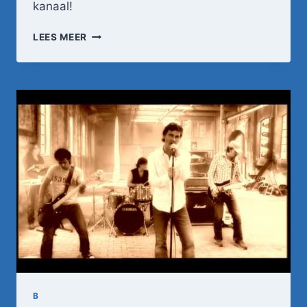
kanaal!
GRAD
LEES MEER
DAMEN
–
DE
LANGSTE
ADEM
(OFFICIËLE
VIDEOCLIP)
B