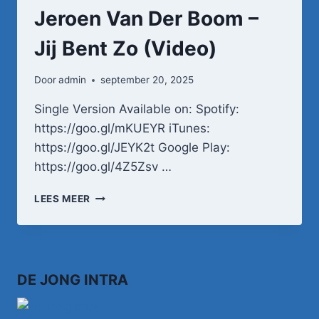
Jeroen Van Der Boom –
Jij Bent Zo (Video)
Door
admin
september 20, 2025
Single Version Available on: Spotify:
https://goo.gl/mKUEYR iTunes:
https://goo.gl/JEYK2t Google Play:
https://goo.gl/4Z5Zsv …
JEROEN
LEES MEER
VAN
DER
BOOM
–
JIJ
DE JONG INTRA
BENT
ZO
(VIDEO)