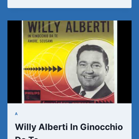
ALBERTI
–
LIEFDE
A
Willy Alberti In Ginocchio