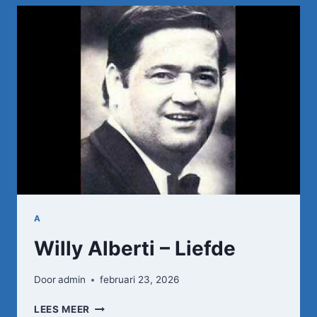
GLIMLACH
VAN
EEN
KIND
A
Willy Alberti – Liefde
Door
admin
februari 23, 2026
WILLY
LEES MEER