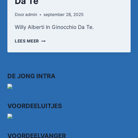
Da Te
Door
admin
september 28, 2025
Willy Alberti In Ginocchio Da Te.
WILLY
LEES MEER
ALBERTI
IN
GINOCCHIO
DA
TE
DE JONG INTRA
VOORDEELUITJES
VOORDEELVANGER