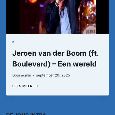
B
Jeroen van der Boom (ft.
Boulevard) – Een wereld
Door
admin
september 20, 2025
JEROEN
LEES MEER
VAN
DER
BOOM
(FT.
BOULEVARD)