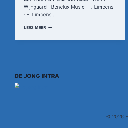
Wijngaard · Benelux Music · F. Limpens
· F. Limpens …
IK
LEES MEER
BEN
NOOIT
OM
ZES
UUR
KLAAR
DE JONG INTRA
© 2026 H