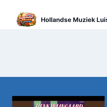
Doorgaan
naar
inhoud
Hollandse Muziek Lui