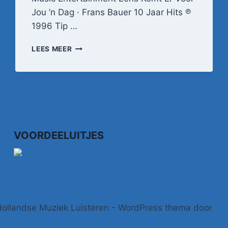
Jou ’n Dag · Frans Bauer 10 Jaar Hits ℗
1996 Tip …
EENS
LEES MEER
KOMT
ER
VOOR
JOU
'N
DAG
VOORDEELUITJES
ollandse Muziek Luisteren - WordPress thema door
Ka