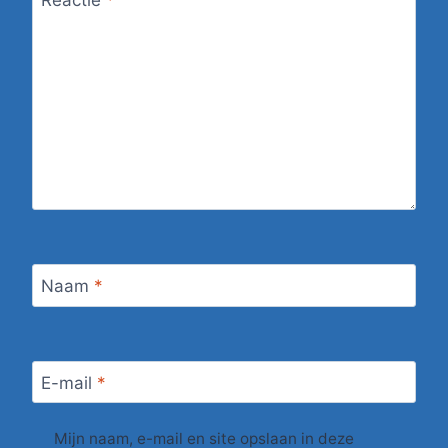
Reactie
*
Naam
*
E-mail
*
Mijn naam, e-mail en site opslaan in deze