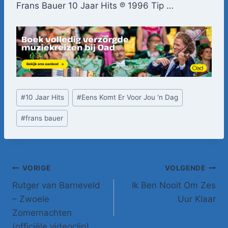
Frans Bauer 10 Jaar Hits ℗ 1996 Tip …
Bericht
#
10 Jaar Hits
#
Eens Komt Er Voor Jou 'n Dag
tags:
#
frans bauer
Bericht
VORIGE
VOLGENDE
Rutger van Barneveld
Ik Ben Nooit Om Zes
navigatie
– Zwoele
Uur Klaar
Zomernachten
(officiële videoclip)