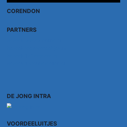
CORENDON
PARTNERS
Bezoek fairdealonline.nl
Bezoek topvoordeeltjes.nl/
Bezoek 123ledstore.nl
Bezoek 123nubestellen.nl
DE JONG INTRA
VOORDEELUITJES