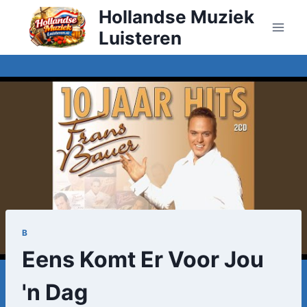
Doorgaan
Hollandse Muziek
naar
Luisteren
inhoud
B
Eens Komt Er Voor Jou
'n Dag