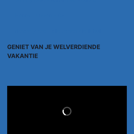
Johnny Gold – Brabantse Houdoe
Henny Thijssen – Ga
richard janse – alle tranen die ik huil
GENIET VAN JE WELVERDIENDE
VAKANTIE
TUI.NL
LAST MINUTES