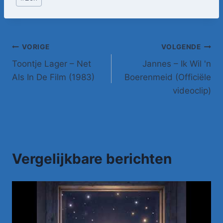
Bericht
VORIGE
VOLGENDE
Toontje Lager – Net
Jannes – Ik Wil 'n
navigatie
Als In De Film (1983)
Boerenmeid (Officiële
videoclip)
Vergelijkbare berichten