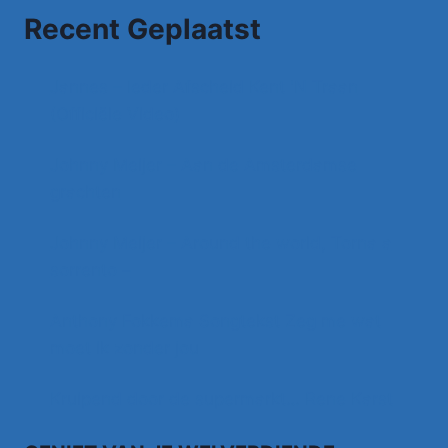
Recent Geplaatst
Jannes – Ieder Afscheid Kent 'N Traan
(Officiële Video)
Johnny Meijer – Aan de Amsterdamse
grachten
Johnny Meijer – Around the world, Torna a
sorrento –
Anthony Fokkema Songtekst Zeg me wat
moet ik zonder jou
Kruipend door de supermarkt… Rene Karst