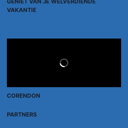
GENIET VAN JE WELVERDIENDE
VAKANTIE
TUI.NL
LAST MINUTES
CORENDON
PARTNERS
Bezoek fairdealonline.nl