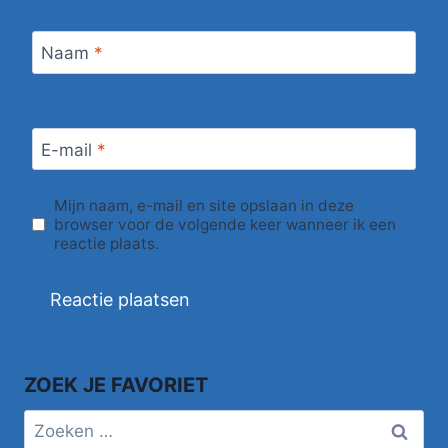
Naam
*
E-mail
*
Mijn naam, e-mail en site opslaan in deze
browser voor de volgende keer wanneer ik een
reactie plaats.
ZOEK JE FAVORIET
Zoeken