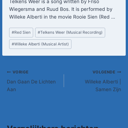
Telkens Weer is a song written by Friso
Wiegersma and Ruud Bos. It is performed by
Willeke Alberti in the movie Rooie Sien (Red …
Bericht
#
Red Sien
#
Telkens Weer (Musical Recording)
tags:
#
Willeke Alberti (Musical Artist)
Bericht
VORIGE
VOLGENDE
Dan Gaan De Lichten
Willeke Alberti |
navigatie
Aan
Samen Zijn