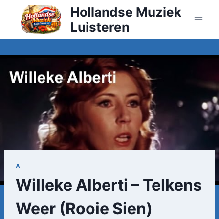
Doorgaan
Hollandse Muziek
naar
Luisteren
inhoud
A
Willeke Alberti – Telkens
Weer (Rooie Sien)