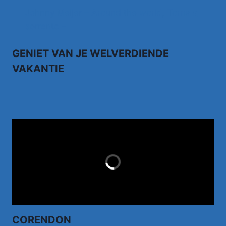
Johnny Meijer – Around the world, Torna a
sorrento –
GENIET VAN JE WELVERDIENDE
VAKANTIE
TUI.NL
LAST MINUTES
CORENDON