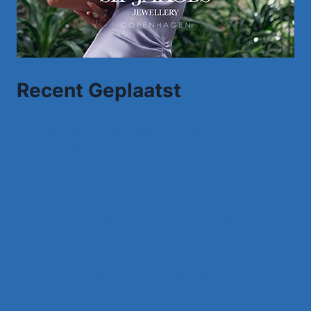
Recent Geplaatst
Kom Niet Als Ik In Mijn Kist Lig – [ MG
Levenslied ]
Het Worstenlied ( officiele videoclip )
Jannes – Ieder Afscheid Kent 'N Traan
(Officiële Video)
Johnny Meijer – Aan de Amsterdamse
grachten