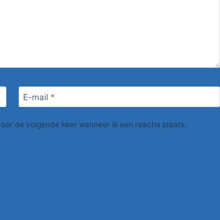
E-mail
*
voor de volgende keer wanneer ik een reactie plaats.