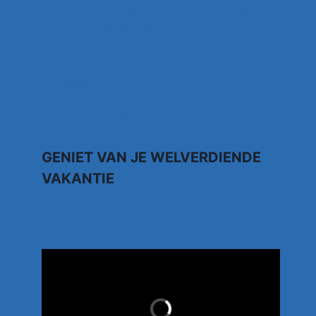
Anthony Fokkema Songtekst Zeg me
wat moet ik zonder jou
Kruipend door de supermarkt… Rene
Karst
Johnny Gold – Brabantse Houdoe
GENIET VAN JE WELVERDIENDE
VAKANTIE
TUI.NL
LAST MINUTES