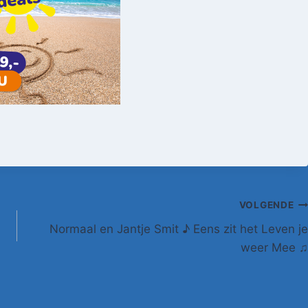
VOLGENDE
Normaal en Jantje Smit ♪ Eens zit het Leven je
weer Mee ♫