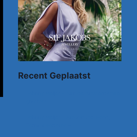
Recent Geplaatst
Johnny Meijer – Aan de Amsterdamse
grachten
Johnny Meijer – Around the world,
Torna a sorrento –