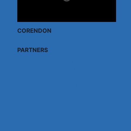
CORENDON
PARTNERS
Bezoek fairdealonline.nl
Bezoek topvoordeeltjes.nl/
Bezoek 123ledstore.nl
Bezoek 123nubestellen.nl